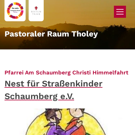
Zum Inhalt springen
Pastoraler Raum Tholey
:
Pfarrei Am Schaumberg Christi Himmelfahrt
Nest für Straßenkinder
Schaumberg e.V.