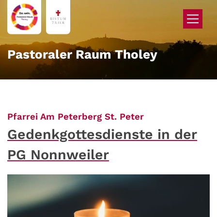
Zum Inhalt springen
Pastoraler Raum Tholey
:
Pfarrei Am Peterberg St. Peter
Gedenkgottesdienste in der
PG Nonnweiler