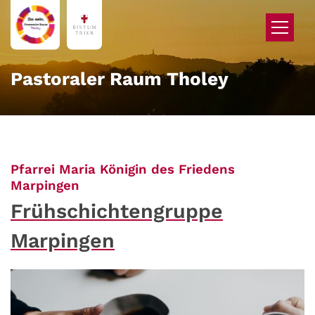
Zum Inhalt springen
Pastoraler Raum Tholey
Pfarrei Maria Königin des Friedens
:
Marpingen
Frühschichtengruppe
Marpingen