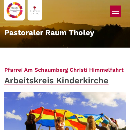
Zum Inhalt springen
Pastoraler Raum Tholey
:
Pfarrei Am Schaumberg Christi Himmelfahrt
Arbeitskreis Kinderkirche