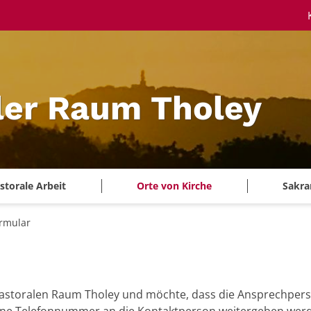
ler Raum Tholey
storale Arbeit
Orte von Kirche
Sakra
rmular
m Pastoralen Raum Tholey und möchte, dass die Ansprechpers