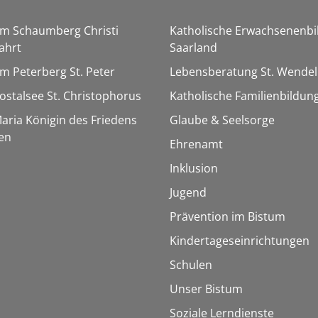
Am Schaumberg Christi
Katholische Erwachsenenbi
ahrt
Saarland
Am Peterberg St. Peter
Lebensberatung St. Wendel
Bostalsee St. Christophorus
Katholische Familienbildun
Maria Königin des Friedens
Glaube & Seelsorge
en
Ehrenamt
Inklusion
Jugend
Prävention im Bistum
Kindertageseinrichtungen
Schulen
Unser Bistum
Soziale Lerndienste