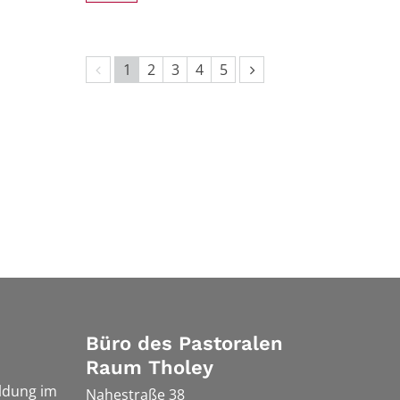
Vorherige Seite
Nächste Seite
1
2
3
4
5
Büro des Pastoralen
Raum Tholey
ldung im
Nahestraße 38