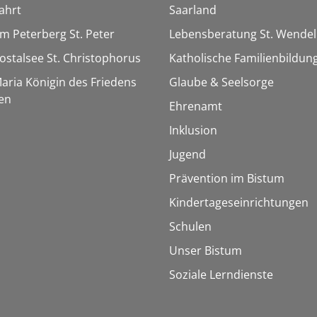
ahrt
Saarland
Am Peterberg St. Peter
Lebensberatung St. Wendel
Bostalsee St. Christophorus
Katholische Familienbildun
Maria Königin des Friedens
Glaube & Seelsorge
en
Ehrenamt
Inklusion
Jugend
Prävention im Bistum
Kindertageseinrichtungen
Schulen
Unser Bistum
Soziale Lerndienste