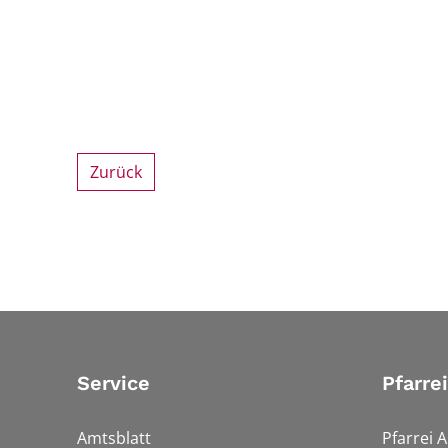
Zurück
Service
Pfarre
Amtsblatt
Pfarrei 