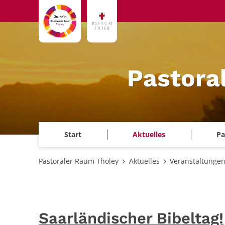
Zum Inhalt springen
Pastora
Start
Aktuelles
Pa
Pastoraler Raum Tholey
Aktuelles
Veranstaltunge
Saarländischer Bibeltag!