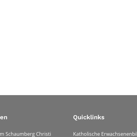
ien
Quicklinks
Am Schaumberg Christi
Katholische Erwachsenenbi