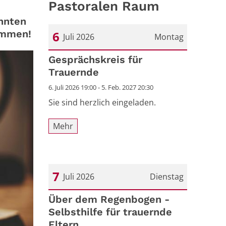
Pastoralen Raum
annten
kommen!
6
Juli 2026
Montag
Datum: 6. Juli 2026
Gesprächskreis für
Trauernde
6. Juli 2026 19:00 - 5. Feb. 2027 20:30
Sie sind herzlich eingeladen.
Mehr
7
Juli 2026
Dienstag
Datum: 7. Juli 2026
Über dem Regenbogen -
Selbsthilfe für trauernde
Eltern