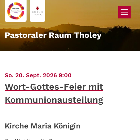
Zum Inhalt springen
Pastoraler Raum Tholey
:
So. 20. Sept. 2026 9:00
Wort-Gottes-Feier mit
Kommunionausteilung
Kirche Maria Königin