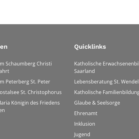
ien
Quicklinks
Am Schaumberg Christi
Katholische Erwachsenenbi
ahrt
Saarland
Am Peterberg St. Peter
Lebensberatung St. Wendel
Bostalsee St. Christophorus
Katholische Familienbildun
Maria Königin des Friedens
Glaube & Seelsorge
en
Ehrenamt
Inklusion
Jugend