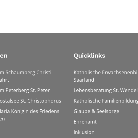
ien
Quicklinks
Am Schaumberg Christi
Katholische Erwachsenenbi
ahrt
Saarland
Am Peterberg St. Peter
Lebensberatung St. Wendel
Bostalsee St. Christophorus
Katholische Familienbildun
Maria Königin des Friedens
Glaube & Seelsorge
en
Ehrenamt
Inklusion