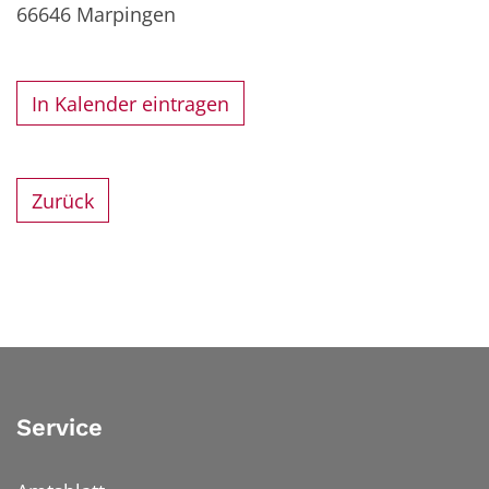
66646
Marpingen
In Kalender eintragen
Zurück
Service