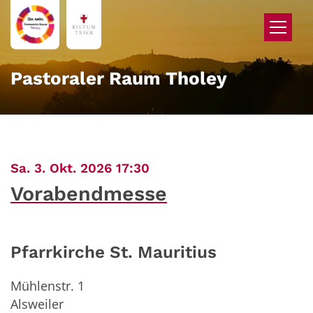
Zum Inhalt springen
Pastoraler Raum Tholey
:
Sa. 3. Okt. 2026 17:30
Vorabendmesse
Pfarrkirche St. Mauritius
Mühlenstr. 1
Alsweiler