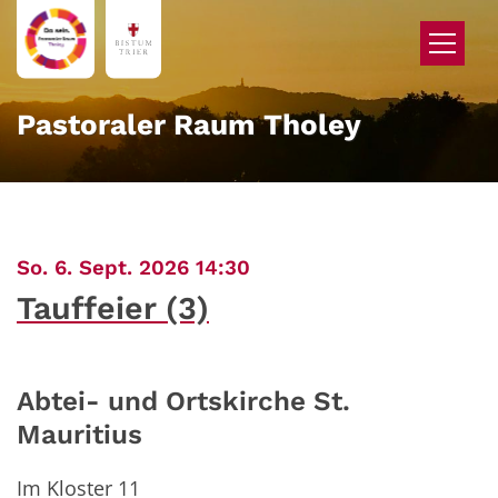
Zum Inhalt springen
Pastoraler Raum Tholey
:
So. 6. Sept. 2026 14:30
Tauffeier (3)
Abtei- und Ortskirche St.
Mauritius
Im Kloster 11