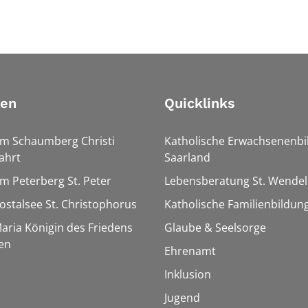
ien
Quicklinks
Am Schaumberg Christi
Katholische Erwachsenenbi
ahrt
Saarland
Am Peterberg St. Peter
Lebensberatung St. Wendel
Bostalsee St. Christophorus
Katholische Familienbildun
Maria Königin des Friedens
Glaube & Seelsorge
en
Ehrenamt
Inklusion
Jugend