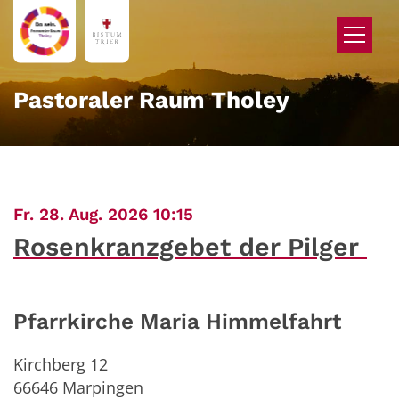
Zum Inhalt springen
Pastoraler Raum Tholey
:
Fr. 28. Aug. 2026 10:15
Rosenkranzgebet der Pilger
Pfarrkirche Maria Himmelfahrt
Kirchberg 12
66646
Marpingen