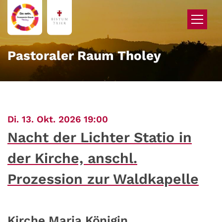
Zum Inhalt springen
Pastoraler Raum Tholey
:
Di. 13. Okt. 2026 19:00
Nacht der Lichter Statio in
der Kirche, anschl.
Prozession zur Waldkapelle
Kirche Maria Königin