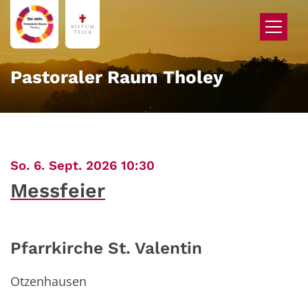
Zum Inhalt springen
Pastoraler Raum Tholey
:
So. 6. Sept. 2026 10:30
Messfeier
Pfarrkirche St. Valentin
Otzenhausen