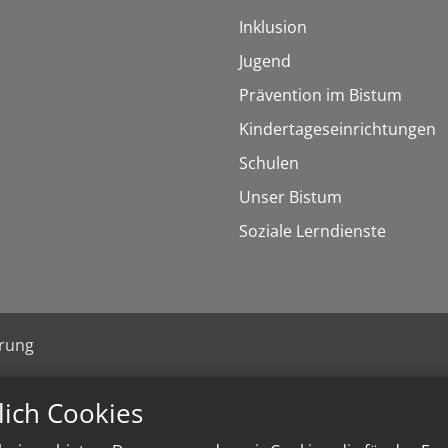
Inklusion
Jugend
Prävention im Bistum
Kindertageseinrichtungen
Schulen
Unser Bistum
Soziale Lerndienste
ärung
lich Cookies