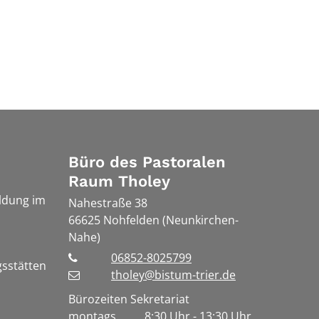
Büro des Pastoralen
Raum Tholey
ldung im
Nahestraße 38
66625
Nohfelden (Neunkirchen-
Nahe)
06852-8025799
gsstätten
tholey@bistum-trier.de
Bürozeiten Sekretariat
montags 8:30 Uhr - 13:30 Uhr