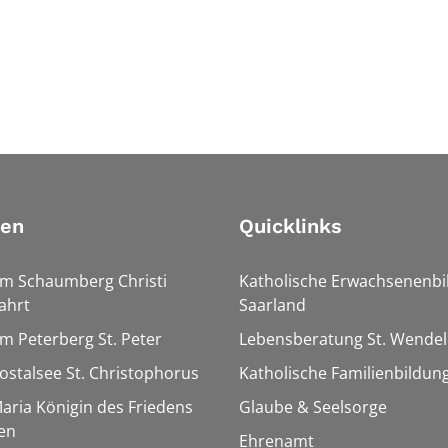
ien
Quicklinks
Am Schaumberg Christi
Katholische Erwachsenenbi
ahrt
Saarland
Am Peterberg St. Peter
Lebensberatung St. Wendel
Bostalsee St. Christophorus
Katholische Familienbildun
Maria Königin des Friedens
Glaube & Seelsorge
en
Ehrenamt