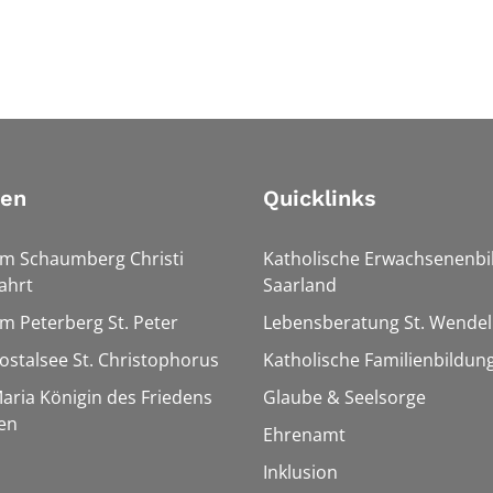
ien
Quicklinks
Am Schaumberg Christi
Katholische Erwachsenenbi
ahrt
Saarland
Am Peterberg St. Peter
Lebensberatung St. Wendel
Bostalsee St. Christophorus
Katholische Familienbildun
Maria Königin des Friedens
Glaube & Seelsorge
en
Ehrenamt
Inklusion