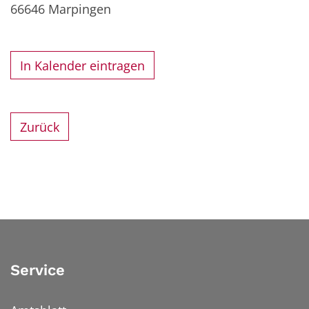
66646
Marpingen
In Kalender eintragen
Zurück
Service