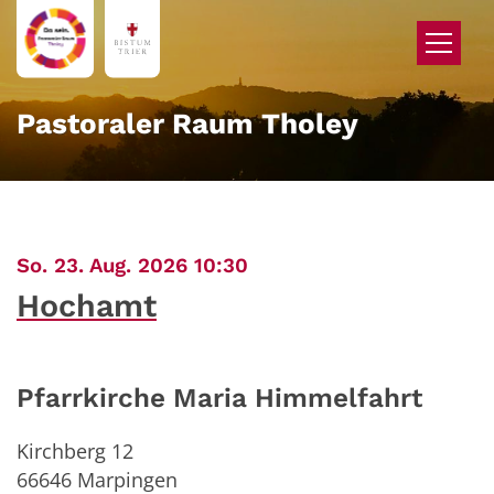
Zum Inhalt springen
Pastoraler Raum Tholey
:
So. 23. Aug. 2026 10:30
Hochamt
Pfarrkirche Maria Himmelfahrt
Kirchberg 12
66646
Marpingen