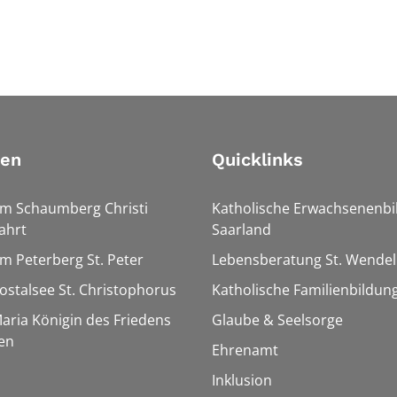
ien
Quicklinks
Am Schaumberg Christi
Katholische Erwachsenenbi
ahrt
Saarland
Am Peterberg St. Peter
Lebensberatung St. Wendel
Bostalsee St. Christophorus
Katholische Familienbildun
Maria Königin des Friedens
Glaube & Seelsorge
en
Ehrenamt
Inklusion