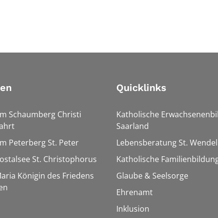
ien
Quicklinks
Am Schaumberg Christi
Katholische Erwachsenenbi
ahrt
Saarland
Am Peterberg St. Peter
Lebensberatung St. Wendel
Bostalsee St. Christophorus
Katholische Familienbildun
Maria Königin des Friedens
Glaube & Seelsorge
en
Ehrenamt
Inklusion