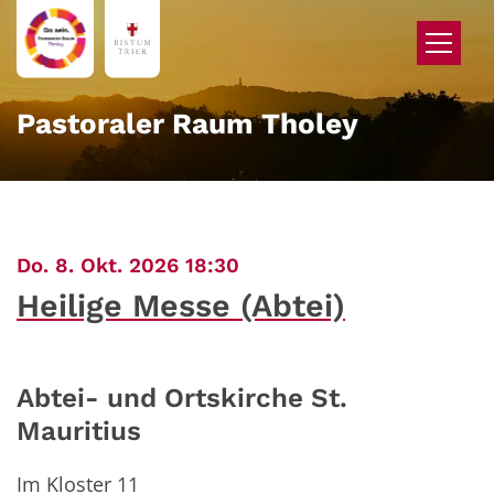
Zum Inhalt springen
Pastoraler Raum Tholey
:
Do. 8. Okt. 2026 18:30
Heilige Messe (Abtei)
Abtei- und Ortskirche St.
Mauritius
Im Kloster 11