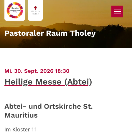
Zum Inhalt springen
Pastoraler Raum Tholey
:
Mi. 30. Sept. 2026 18:30
Heilige Messe (Abtei)
Abtei- und Ortskirche St.
Mauritius
Im Kloster 11