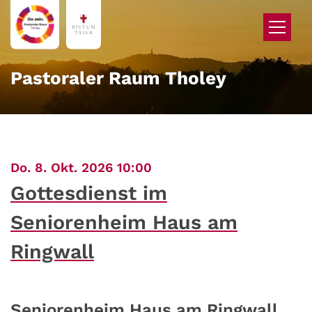
Zum Inhalt springen
Pastoraler Raum Tholey
:
Do. 8. Okt. 2026 10:00
Gottesdienst im
Seniorenheim Haus am
Ringwall
Seniorenheim Haus am Ringwall