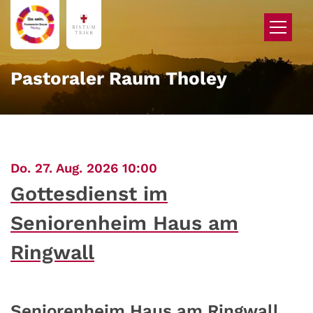
Zum Inhalt springen
Pastoraler Raum Tholey
:
Do. 27. Aug. 2026 10:00
Gottesdienst im
Seniorenheim Haus am
Ringwall
Seniorenheim Haus am Ringwall