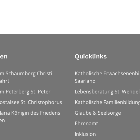
ien
Quicklinks
Am Schaumberg Christi
Katholische Erwachsenenbi
ahrt
Saarland
Am Peterberg St. Peter
Lebensberatung St. Wendel
Bostalsee St. Christophorus
Katholische Familienbildun
Maria Königin des Friedens
Glaube & Seelsorge
en
Ehrenamt
Inklusion