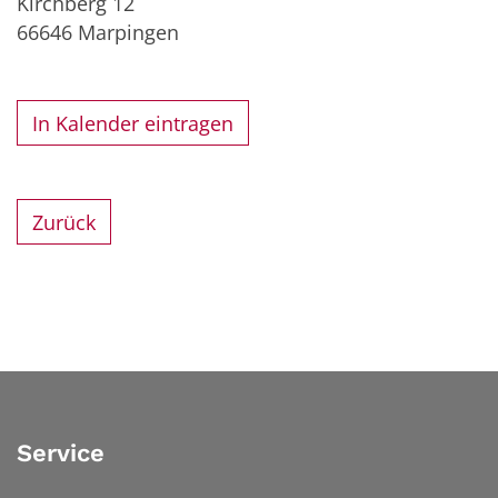
Kirchberg 12
66646
Marpingen
In Kalender eintragen
Zurück
Service