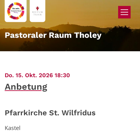
Zum Inhalt springen
Pastoraler Raum Tholey
:
Do. 15. Okt. 2026 18:30
Anbetung
Pfarrkirche St. Wilfridus
Kastel