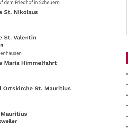
uf dem Friedhof in Scheuern
e St. Nikolaus
e St. Valentin
en
zenhausen
he Maria Himmelfahrt
 Ortskirche St. Mauritius
 Mauritius
zweiler