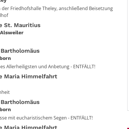
ley
n der Friedhofshalle Theley, anschließend Beisetzung
dhof
e St. Mauritius
Alsweiler
. Bartholomäus
born
es Allerheiligsten und Anbetung - ENTFÄLLT!
he Maria Himmelfahrt
nheit
. Bartholomäus
born
sse mit eucharistischem Segen - ENTFÄLLT!
he Maria Himmelfahrt