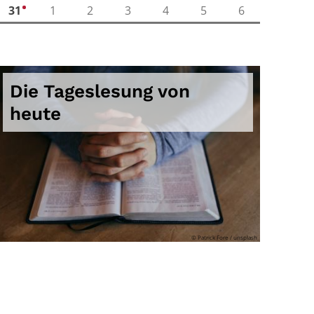
31
1
2
3
4
5
6
4
Die Tageslesung von
heute
© Patrick Fore / unsplash