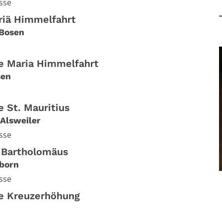
sse
riä Himmelfahrt
Bosen
he Maria Himmelfahrt
sen
e St. Mauritius
Alsweiler
sse
. Bartholomäus
born
sse
he Kreuzerhöhung