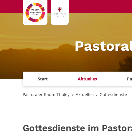
Zum Inhalt springen
Pastora
Start
Aktuelles
Pa
Pastoraler Raum Tholey
Aktuelles
Gottesdienste
Gottesdienste im Pasto