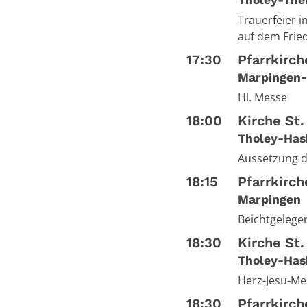
Tholey-The
Trauerfeier i
auf dem Frie
17:30
Pfarrkirch
Marpingen-
Hl. Messe
18:00
Kirche St
Tholey-Has
Aussetzung d
18:15
Pfarrkirc
Marpingen
Beichtgelege
18:30
Kirche St
Tholey-Has
Herz-Jesu-Me
18:30
Pfarrkirc