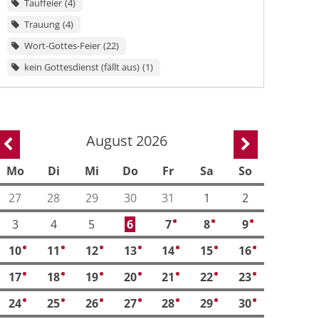
Tauffeier
4
Trauung
4
Wort-Gottes-Feier
22
kein Gottesdienst (fällt aus)
1
August 2026
Vorherige Seite
Nächste Sei
Mo
Di
Mi
Do
Fr
Sa
So
27
28
29
30
31
1
2
3
4
5
6
7
8
9
11
13
11
10
11
12
13
14
15
16
4
5
3
6
5
12
11
17
18
19
20
21
22
23
4
5
3
4
4
8
11
24
25
26
27
28
29
30
4
5
2
5
5
8
9