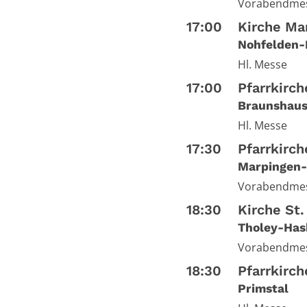
Vorabendme
17:00
Kirche Ma
Nohfelden-
Hl. Messe
17:00
Pfarrkirc
Braunshau
Hl. Messe
17:30
Pfarrkirch
Marpingen-
Vorabendme
18:30
Kirche St
Tholey-Has
Vorabendme
18:30
Pfarrkirc
Primstal