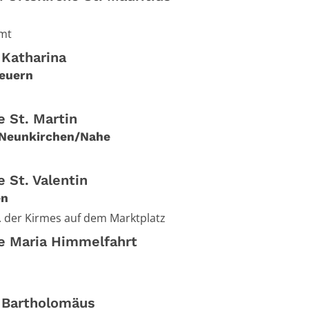
mt
 Katharina
euern
e St. Martin
Neunkirchen/Nahe
e St. Valentin
en
. der Kirmes auf dem Marktplatz
he Maria Himmelfahrt
. Bartholomäus