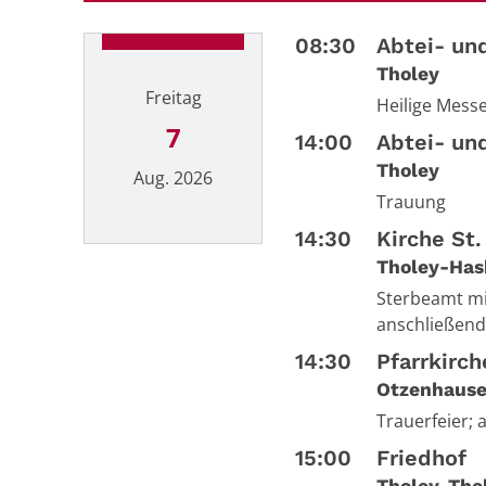
08:30
Abtei- und
Tholey
Freitag
Heilige Messe
7
14:00
Abtei- und
Tholey
Aug. 2026
Trauung
14:30
Kirche St
Datum: 7. August 2026
Tholey-Has
Sterbeamt mi
anschließend
14:30
Pfarrkirch
Otzenhaus
Trauerfeier; 
15:00
Friedhof