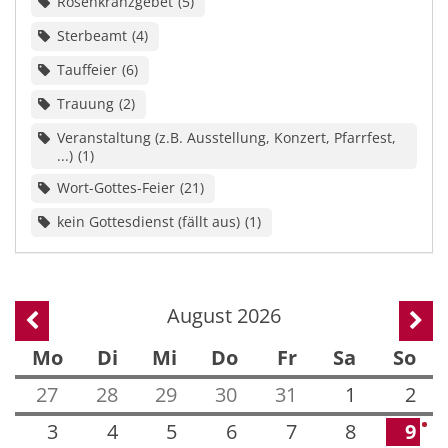
Rosenkranzgebet
5
Sterbeamt
4
Tauffeier
6
Trauung
2
Veranstaltung (z.B. Ausstellung, Konzert, Pfarrfest,
...)
1
Wort-Gottes-Feier
21
kein Gottesdienst (fällt aus)
1
August 2026
Vorherige Seite
Näch
Mo
Di
Mi
Do
Fr
Sa
So
27
28
29
30
31
1
2
3
4
5
6
7
8
9
2