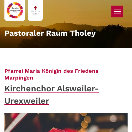
Zum Inhalt springen
Pastoraler Raum Tholey
Pfarrei Maria Königin des Friedens
:
Marpingen
Kirchenchor Alsweiler-
Urexweiler