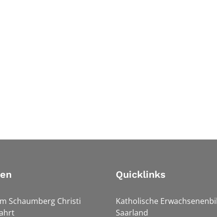
ien
Quicklinks
Am Schaumberg Christi
Katholische Erwachsenenbi
ahrt
Saarland