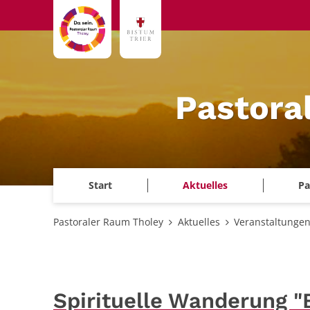
Zum Inhalt springen
Pastora
Start
Aktuelles
Pa
Pastoraler Raum Tholey
Aktuelles
Veranstaltunge
Spirituelle Wanderung "