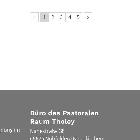
Vorherige Seite
Nächste Seite
1
2
3
4
5
Büro des Pastoralen
Raum Tholey
ldung im
Nahestraße 38
66625
Nohfelden (Neunkirchen-