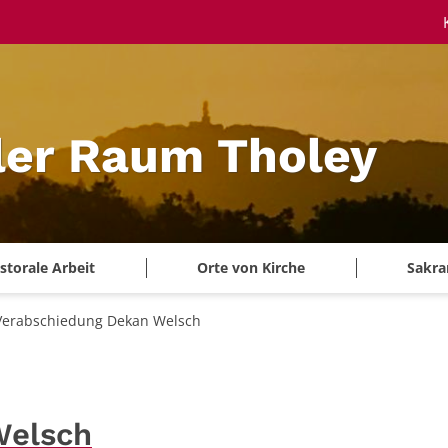
ler Raum Tholey
storale Arbeit
Orte von Kirche
Sakra
Verabschiedung Dekan Welsch
Welsch