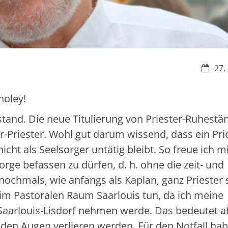
Datum
27.
holey!
tand. Die neue Titulierung von Priester-Ruhestä
r-Priester. Wohl gut darum wissend, dass ein Prie
nicht als Seelsorger untätig bleibt. So freue ich m
orge befassen zu dürfen, d. h. ohne die zeit- und
chmals, wie anfangs als Kaplan, ganz Priester 
im Pastoralen Raum Saarlouis tun, da ich meine
aarlouis-Lisdorf nehmen werde. Das bedeutet a
den Augen verlieren werden. Für den Notfall hab