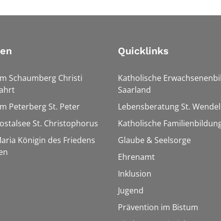
ien
Quicklinks
Am Schaumberg Christi
Katholische Erwachsenenbi
ahrt
Saarland
Am Peterberg St. Peter
Lebensberatung St. Wendel
Bostalsee St. Christophorus
Katholische Familienbildun
Maria Königin des Friedens
Glaube & Seelsorge
en
Ehrenamt
Inklusion
Jugend
Prävention im Bistum