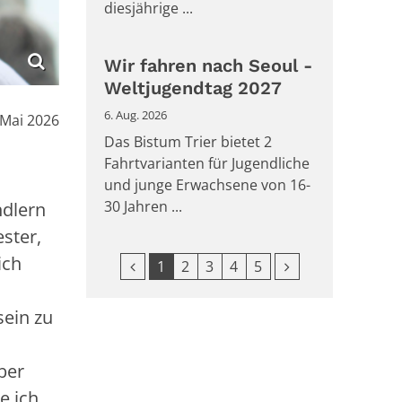
diesjährige ...
Wir fahren nach Seoul -
Weltjugendtag 2027
6. Aug. 2026
:
 Mai 2026
Das Bistum Trier bietet 2
Fahrtvarianten für Jugendliche
und junge Erwachsene von 16-
30 Jahren ...
ndlern
ster,
ich
Vorherige Seite
Nächste Seite
1
2
3
4
5
sein zu
ber
e ich