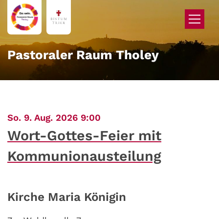
Zum Inhalt springen
Pastoraler Raum Tholey
:
So. 9. Aug. 2026 9:00
Wort-Gottes-Feier mit
Kommunionausteilung
Kirche Maria Königin