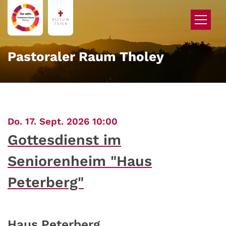
Zum Inhalt springen
Pastoraler Raum Tholey
:
Do. 17. Sept. 2026 10:00
Gottesdienst im
Seniorenheim "Haus
Peterberg"
Haus Peterberg